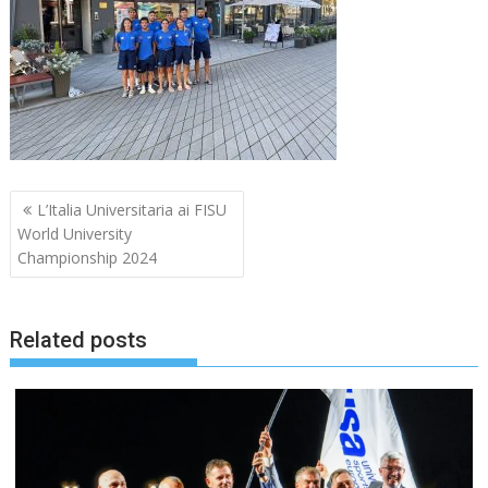
Navigazione
L’Italia Universitaria ai FISU
articoli
World University
Championship 2024
Related posts