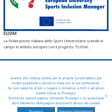
EUSIM
La Federazione Italiana dello Sport Universitario scende in
campo in ambito europeo con il progetto “EUSIM...
FederCUSI: Federazione Italiana dello Sport Universitario - Via
Questo sito utilizza cookie per le proprie funzionalità e per
Angelo Brofferio, 7 - 00195 Roma - C.F. 80109270589
inviarti pubblicità e servizi in linea con le tue preferenze.
Se vuoi saperne di più o negare il consenso a tutti o ad alcuni
cookie Clicca su Prosegui.
Scorrendo questa pagina, cliccando Prosegui o su qualunque
altro elemento della pagina acconsenti all'uso dei cookie
Prosegui
Maggiori informazioni