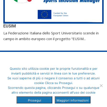
EUSIM
La Federazione Italiana dello Sport Universitario scende in
campo in ambito europeo con il progetto “EUSIM...
FederCUSI: Federazione Italiana dello Sport Universitario - Via
Questo sito utilizza cookie per le proprie funzionalità e per
Angelo Brofferio, 7 - 00195 Roma - C.F. 80109270589
inviarti pubblicità e servizi in linea con le tue preferenze.
Se vuoi saperne di più o negare il consenso a tutti o ad alcuni
cookie Clicca su Prosegui.
Scorrendo questa pagina, cliccando Prosegui o su qualunque
altro elemento della pagina acconsenti all'uso dei cookie
Prosegui
Maggiori informazioni