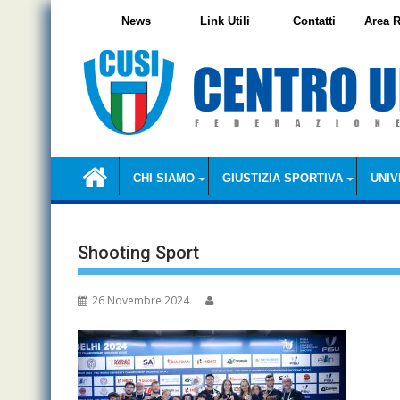
Skip
News
Link Utili
Contatti
Area R
to
content
CHI SIAMO
GIUSTIZIA SPORTIVA
UNIV
Shooting Sport
26 Novembre 2024