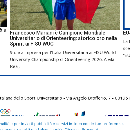
6 a
Francesco Mariani è Campione Mondiale
EU
Universitario di Orienteering: storico oro nella
La 
Sprint ai FISU WUC
sce
Storica impresa per l’Italia Universitaria ai FISU World
“EU
University Championship di Orienteering 2026. A Vila
Real,...
aliana dello Sport Universitario - Via Angelo Brofferio, 7 - 001
alità e per inviarti pubblicità e servizi in linea con le tue preferenze.
 consenso a tutti o ad alcuni cookie Clicca su Prosegui.