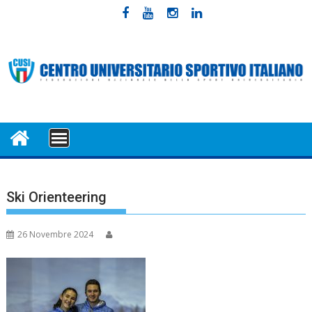
Skip
to
content
MENU
Ski Orienteering
26 Novembre 2024