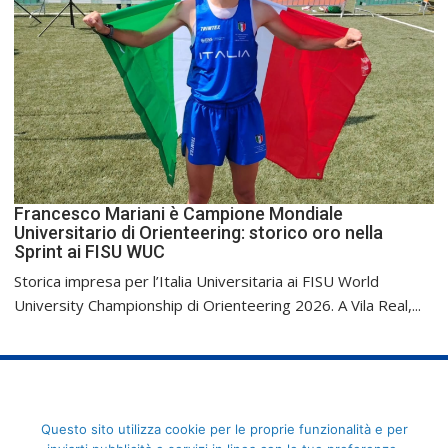
Francesco Mariani è Campione Mondiale
Universitario di Orienteering: storico oro nella
Sprint ai FISU WUC
Storica impresa per l’Italia Universitaria ai FISU World
University Championship di Orienteering 2026. A Vila Real,...
FederCUSI: Federazione Italiana dello Sport Universitario - Via
Questo sito utilizza cookie per le proprie funzionalità e per
Angelo Brofferio, 7 - 00195 Roma - C.F. 80109270589