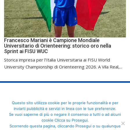
Francesco Mariani è Campione Mondiale
Universitario di Orienteering: storico oro nella
Sprint ai FISU WUC
Storica impresa per l’Italia Universitaria ai FISU World
University Championship di Orienteering 2026. A Vila Real,...
FederCUSI: Federazione Italiana dello Sport Universitario - Via
Questo sito utilizza cookie per le proprie funzionalità e per
Angelo Brofferio, 7 - 00195 Roma - C.F. 80109270589
inviarti pubblicità e servizi in linea con le tue preferenze.
Se vuoi saperne di più o negare il consenso a tutti o ad alcuni
cookie Clicca su Prosegui.
Scorrendo questa pagina, cliccando Prosegui o su qualunque