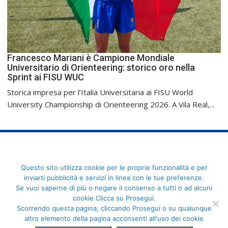
Francesco Mariani è Campione Mondiale
Universitario di Orienteering: storico oro nella
Sprint ai FISU WUC
Storica impresa per l’Italia Universitaria ai FISU World
University Championship di Orienteering 2026. A Vila Real,...
FederCUSI: Federazione Italiana dello Sport Universitario - Via
Questo sito utilizza cookie per le proprie funzionalità e per
Angelo Brofferio, 7 - 00195 Roma - C.F. 80109270589
inviarti pubblicità e servizi in linea con le tue preferenze.
Se vuoi saperne di più o negare il consenso a tutti o ad alcuni
cookie Clicca su Prosegui.
Scorrendo questa pagina, cliccando Prosegui o su qualunque
altro elemento della pagina acconsenti all'uso dei cookie