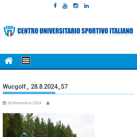
Skip
to
content
MENU
Wucgolf_ 28.8.2024_57
26 Novembre 2024