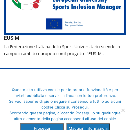
EUSIM
La Federazione Italiana dello Sport Universitario scende in
campo in ambito europeo con il progetto “EUSIM...
FederCUSI: Federazione Italiana dello Sport Universitario - Via
Questo sito utilizza cookie per le proprie funzionalità e per
Angelo Brofferio, 7 - 00195 Roma - C.F. 80109270589
inviarti pubblicità e servizi in linea con le tue preferenze.
Se vuoi saperne di più o negare il consenso a tutti o ad alcuni
cookie Clicca su Prosegui.
Scorrendo questa pagina, cliccando Prosegui o su qualunque
altro elemento della pagina acconsenti all'uso dei cookie
Prosegui
Maggiori informazioni