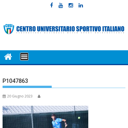
Skip
to
content
MENU
P1047863
20 Giugno 2023