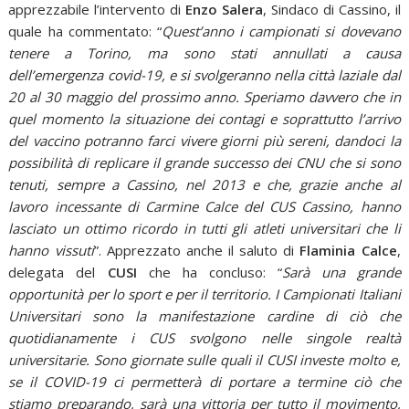
apprezzabile l’intervento di
Enzo Salera
, Sindaco di Cassino, il
quale ha commentato: “
Quest’anno i campionati si dovevano
tenere a Torino, ma sono stati annullati a causa
dell’emergenza covid-19, e si svolgeranno nella città laziale dal
20 al 30 maggio del prossimo anno. Speriamo davvero che in
quel momento la situazione dei contagi e soprattutto l’arrivo
del vaccino potranno farci vivere giorni più sereni, dandoci la
possibilità di replicare il grande successo dei CNU che si sono
tenuti, sempre a Cassino, nel 2013 e che, grazie anche al
lavoro incessante di Carmine Calce del CUS Cassino, hanno
lasciato un ottimo ricordo in tutti gli atleti universitari che li
hanno vissuti
”. Apprezzato anche il saluto di
Flaminia Calce
,
delegata del
CUSI
che ha concluso: “
Sarà una grande
opportunità per lo sport e per il territorio. I Campionati Italiani
Universitari sono la manifestazione cardine di ciò che
quotidianamente i CUS svolgono nelle singole realtà
universitarie. Sono giornate sulle quali il CUSI investe molto e,
se il COVID-19 ci permetterà di portare a termine ciò che
stiamo preparando, sarà una vittoria per tutto il movimento,