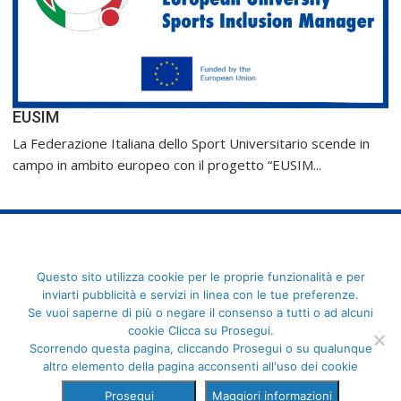
EUSIM
La Federazione Italiana dello Sport Universitario scende in
campo in ambito europeo con il progetto “EUSIM...
FederCUSI: Federazione Italiana dello Sport Universitario - Via
Questo sito utilizza cookie per le proprie funzionalità e per
Angelo Brofferio, 7 - 00195 Roma - C.F. 80109270589
inviarti pubblicità e servizi in linea con le tue preferenze.
Se vuoi saperne di più o negare il consenso a tutti o ad alcuni
cookie Clicca su Prosegui.
Scorrendo questa pagina, cliccando Prosegui o su qualunque
altro elemento della pagina acconsenti all'uso dei cookie
Prosegui
Maggiori informazioni