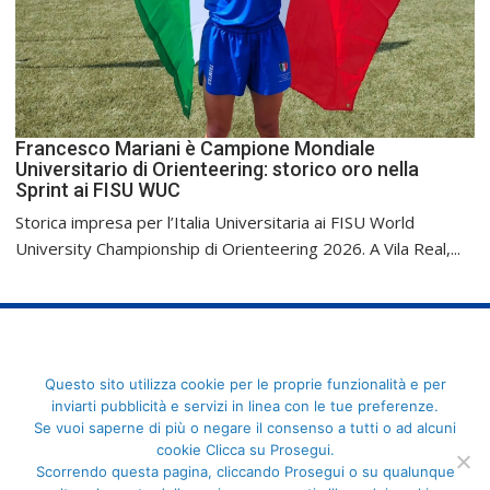
Francesco Mariani è Campione Mondiale
Universitario di Orienteering: storico oro nella
Sprint ai FISU WUC
Storica impresa per l’Italia Universitaria ai FISU World
University Championship di Orienteering 2026. A Vila Real,...
FederCUSI: Federazione Italiana dello Sport Universitario - Via
Questo sito utilizza cookie per le proprie funzionalità e per
Angelo Brofferio, 7 - 00195 Roma - C.F. 80109270589
inviarti pubblicità e servizi in linea con le tue preferenze.
Se vuoi saperne di più o negare il consenso a tutti o ad alcuni
cookie Clicca su Prosegui.
Scorrendo questa pagina, cliccando Prosegui o su qualunque