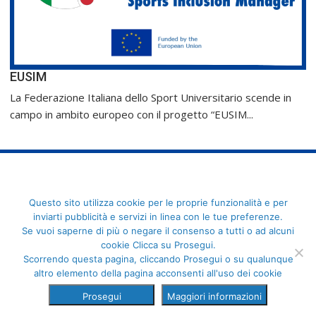
EUSIM
La Federazione Italiana dello Sport Universitario scende in
campo in ambito europeo con il progetto “EUSIM...
FederCUSI: Federazione Italiana dello Sport Universitario - Via
Questo sito utilizza cookie per le proprie funzionalità e per
Angelo Brofferio, 7 - 00195 Roma - C.F. 80109270589
inviarti pubblicità e servizi in linea con le tue preferenze.
Se vuoi saperne di più o negare il consenso a tutti o ad alcuni
cookie Clicca su Prosegui.
Scorrendo questa pagina, cliccando Prosegui o su qualunque
altro elemento della pagina acconsenti all'uso dei cookie
Prosegui
Maggiori informazioni