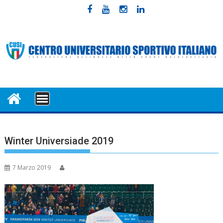
Skip
to
content
MENU
Winter Universiade 2019
7 Marzo 2019