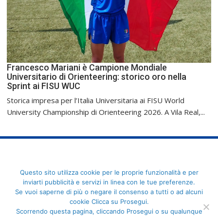
Francesco Mariani è Campione Mondiale
Universitario di Orienteering: storico oro nella
Sprint ai FISU WUC
Storica impresa per l’Italia Universitaria ai FISU World
University Championship di Orienteering 2026. A Vila Real,...
FederCUSI: Federazione Italiana dello Sport Universitario - Via
Questo sito utilizza cookie per le proprie funzionalità e per
Angelo Brofferio, 7 - 00195 Roma - C.F. 80109270589
inviarti pubblicità e servizi in linea con le tue preferenze.
Se vuoi saperne di più o negare il consenso a tutti o ad alcuni
cookie Clicca su Prosegui.
Scorrendo questa pagina, cliccando Prosegui o su qualunque