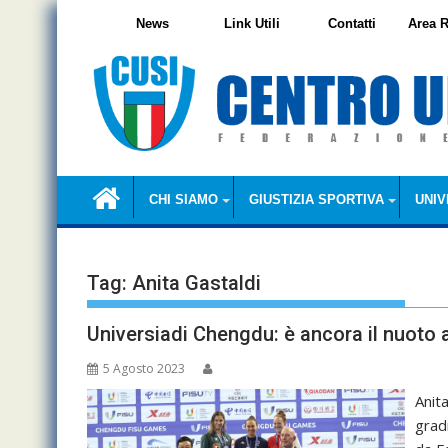
Skip
News
Link Utili
Contatti
Area R
to
content
CHI SIAMO
GIUSTIZIA SPORTIVA
UNIV
Tag:
Anita Gastaldi
Universiadi Chengdu: è ancora il nuoto
5 Agosto 2023
Anit
grad