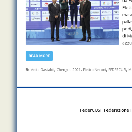
da F
Elet
masch
pall
podi,
di M
azzur
READ MORE
,
,
,
,
Anita Gastaldi
Chengdu 2021
Elettra Neroni
FEDERCUSI
Ma
FederCUSI: Federazione It