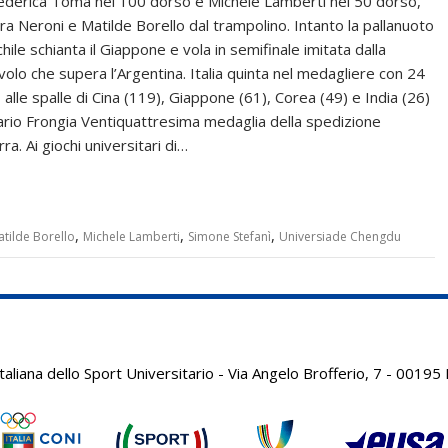
ederica Toma nei 100 dorso e Michele Lamberti nei 50 dorso,
tra Neroni e Matilde Borello dal trampolino. Intanto la pallanuoto
ile schianta il Giappone e vola in semifinale imitata dalla
avolo che supera l’Argentina. Italia quinta nel medagliere con 24
 alle spalle di Cina (119), Giappone (61), Corea (49) e India (26)
ario Frongia Ventiquattresima medaglia della spedizione
ra. Ai giochi universitari di…
,
,
,
tilde Borello
Michele Lamberti
Simone Stefanì
Universiade Chengdu
aliana dello Sport Universitario - Via Angelo Brofferio, 7 - 001