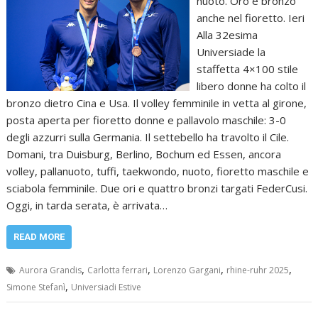
nuoto. Oro e bronzo
anche nel fioretto. Ieri
Alla 32esima
Universiade la
staffetta 4×100 stile
libero donne ha colto il
bronzo dietro Cina e Usa. Il volley femminile in vetta al girone,
posta aperta per fioretto donne e pallavolo maschile: 3-0
degli azzurri sulla Germania. Il settebello ha travolto il Cile.
Domani, tra Duisburg, Berlino, Bochum ed Essen, ancora
volley, pallanuoto, tuffi, taekwondo, nuoto, fioretto maschile e
sciabola femminile. Due ori e quattro bronzi targati FederCusi.
Oggi, in tarda serata, è arrivata…
READ MORE
,
,
,
,
Aurora Grandis
Carlotta ferrari
Lorenzo Gargani
rhine-ruhr 2025
,
Simone Stefanì
Universiadi Estive