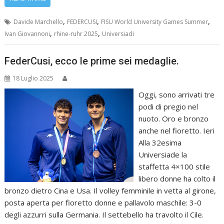
,
,
,
Davide Marchello
FEDERCUSI
FISU World University Games Summer
,
,
Ivan Giovannoni
rhine-ruhr 2025
Universiadi
FederCusi, ecco le prime sei medaglie.
18 Luglio 2025
Oggi, sono arrivati tre
podi di pregio nel
nuoto. Oro e bronzo
anche nel fioretto. Ieri
Alla 32esima
Universiade la
staffetta 4×100 stile
libero donne ha colto il
bronzo dietro Cina e Usa. Il volley femminile in vetta al girone,
posta aperta per fioretto donne e pallavolo maschile: 3-0
degli azzurri sulla Germania. Il settebello ha travolto il Cile.