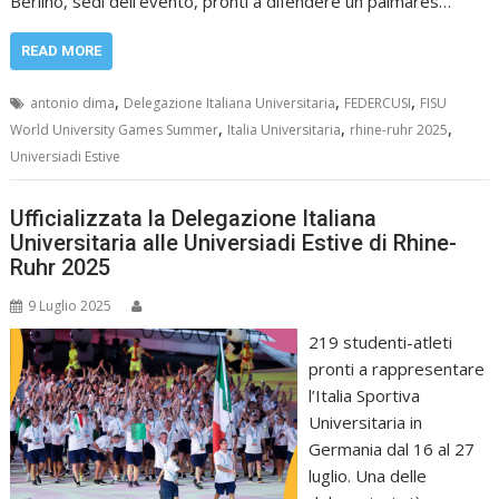
Berlino, sedi dell’evento, pronti a difendere un palmares…
READ MORE
,
,
,
antonio dima
Delegazione Italiana Universitaria
FEDERCUSI
FISU
,
,
,
World University Games Summer
Italia Universitaria
rhine-ruhr 2025
Universiadi Estive
Ufficializzata la Delegazione Italiana
Universitaria alle Universiadi Estive di Rhine-
Ruhr 2025
9 Luglio 2025
219 studenti-atleti
pronti a rappresentare
l’Italia Sportiva
Universitaria in
Germania dal 16 al 27
luglio. Una delle