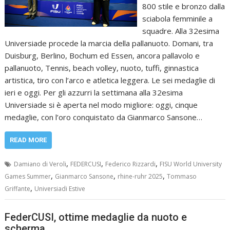
800 stile e bronzo dalla
sciabola femminile a
squadre. Alla 32esima
Universiade procede la marcia della pallanuoto. Domani, tra
Duisburg, Berlino, Bochum ed Essen, ancora pallavolo e
pallanuoto, Tennis, beach volley, nuoto, tuffi, ginnastica
artistica, tiro con l’arco e atletica leggera. Le sei medaglie di
ieri e oggi. Per gli azzurri la settimana alla 32esima
Universiade si è aperta nel modo migliore: oggi, cinque
medaglie, con l’oro conquistato da Gianmarco Sansone…
READ MORE
,
,
,
Damiano di Veroli
FEDERCUSI
Federico Rizzardi
FISU World University
,
,
,
Games Summer
Gianmarco Sansone
rhine-ruhr 2025
Tommaso
,
Griffante
Universiadi Estive
FederCUSI, ottime medaglie da nuoto e
scherma