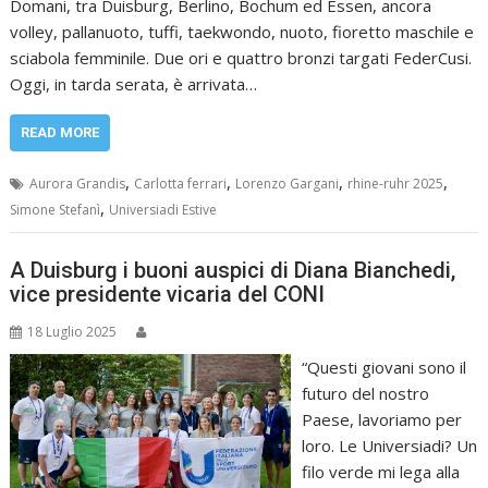
Domani, tra Duisburg, Berlino, Bochum ed Essen, ancora
volley, pallanuoto, tuffi, taekwondo, nuoto, fioretto maschile e
sciabola femminile. Due ori e quattro bronzi targati FederCusi.
Oggi, in tarda serata, è arrivata…
READ MORE
,
,
,
,
Aurora Grandis
Carlotta ferrari
Lorenzo Gargani
rhine-ruhr 2025
,
Simone Stefanì
Universiadi Estive
A Duisburg i buoni auspici di Diana Bianchedi,
vice presidente vicaria del CONI
18 Luglio 2025
“Questi giovani sono il
futuro del nostro
Paese, lavoriamo per
loro. Le Universiadi? Un
filo verde mi lega alla