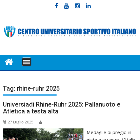
Skip
to
content
MENU
Tag:
rhine-ruhr 2025
Universiadi Rhine-Ruhr 2025: Pallanuoto e
Atletica a testa alta
27 Luglio 2025
Medaglie di pregio in
pista e in vasca. L’Italia