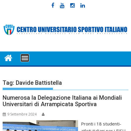
Skip
to
content
MENU
Tag:
Davide Battistella
Numerosa la Delegazione Italiana ai Mondiali
Universitari di Arrampicata Sportiva
9 Settembre 2024
Pronti i 18 studenti-
atleti italiani per i FISU