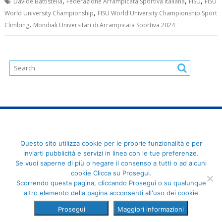
,
,
,
Davide Battistella
Federazione Arrampicata Sportiva Italiana
FISU
FISU
,
World University Championship
FISU World University Championship Sport
,
Climbing
Mondiali Universitari di Arrampicata Sportiva 2024
FederCUSI: Federazione Italiana dello Sport Universitario - Via
Questo sito utilizza cookie per le proprie funzionalità e per
Angelo Brofferio, 7 - 00195 Roma - C.F. 80109270589
inviarti pubblicità e servizi in linea con le tue preferenze.
Se vuoi saperne di più o negare il consenso a tutti o ad alcuni
cookie Clicca su Prosegui.
Scorrendo questa pagina, cliccando Prosegui o su qualunque
altro elemento della pagina acconsenti all'uso dei cookie
Prosegui
Maggiori informazioni