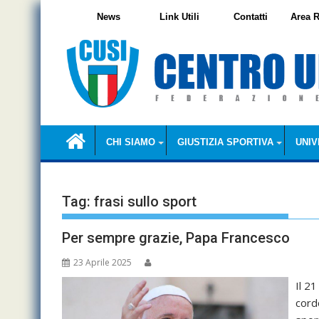
Skip
News
Link Utili
Contatti
Area R
to
content
CHI SIAMO
GIUSTIZIA SPORTIVA
UNIV
Tag:
frasi sullo sport
Per sempre grazie, Papa Francesco
23 Aprile 2025
Il 2
cord