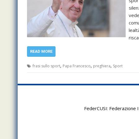
spor
sile
vede
comun
lealt
risc
READ MORE
,
,
,
frasi sullo sport
Papa Francesco
preghiera
Sport
FederCUSI: Federazione It