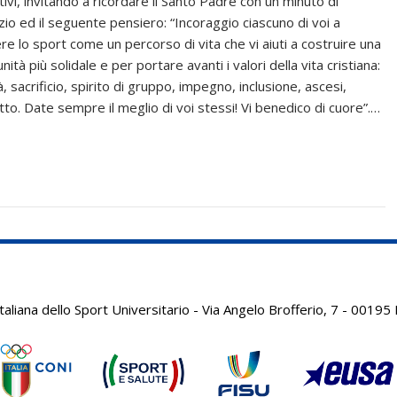
tivi, invitando a ricordare il Santo Padre con un minuto di
nzio ed il seguente pensiero: “Incoraggio ciascuno di voi a
re lo sport come un percorso di vita che vi aiuti a costruire una
ità più solidale e per portare avanti i valori della vita cristiana:
à, sacrificio, spirito di gruppo, impegno, inclusione, ascesi,
atto. Date sempre il meglio di voi stessi! Vi benedico di cuore”.…
aliana dello Sport Universitario - Via Angelo Brofferio, 7 - 001