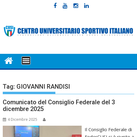
Skip
to
content
MENU
Tag:
GIOVANNI RANDISI
Comunicato del Consiglio Federale del 3
dicembre 2025
4 Dicembre 2025
Il Consiglio Federale di
FederCUSI si è riunito a