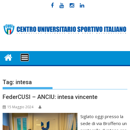
Skip
to
content
MENU
Tag:
intesa
FederCUSI – ANCIU: intesa vincente
15 Maggio 2024
Siglato oggi presso la
sede di via Brofferio un