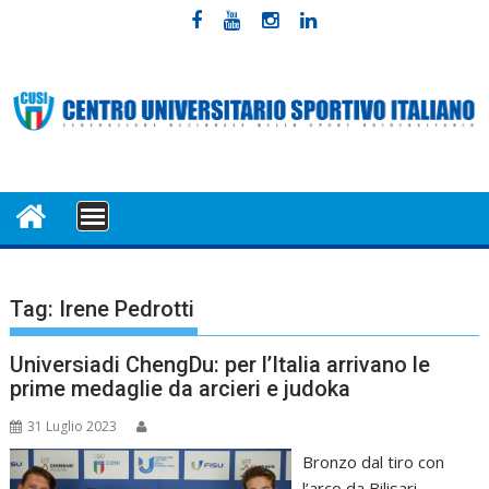
Skip
to
content
MENU
Tag:
Irene Pedrotti
Universiadi ChengDu: per l’Italia arrivano le
prime medaglie da arcieri e judoka
31 Luglio 2023
Bronzo dal tiro con
l’arco da Bilisari,