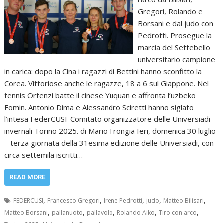
Gregori, Rolando e
Borsani e dal judo con
Pedrotti. Prosegue la
marcia del Settebello
universitario campione
in carica: dopo la Cina i ragazzi di Bettini hanno sconfitto la
Corea. Vittoriose anche le ragazze, 18 a 6 sul Giappone. Nel
tennis Ortenzi batte il cinese Yuquan e affronta l’uzbeko
Fomin. Antonio Dima e Alessandro Sciretti hanno siglato
l’intesa FederCUSI-Comitato organizzatore delle Universiadi
invernali Torino 2025. di Mario Frongia Ieri, domenica 30 luglio
– terza giornata della 31esima edizione delle Universiadi, con
circa settemila iscritti…
READ MORE
,
,
,
,
,
FEDERCUSI
Francesco Gregori
Irene Pedrotti
judo
Matteo Bilisari
,
,
,
,
,
Matteo Borsani
pallanuoto
pallavolo
Rolando Aiko
Tiro con arco