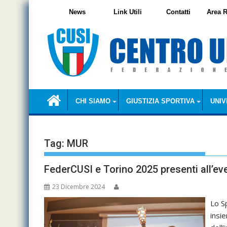
Skip
News
Link Utili
Contatti
Area R
to
content
CHI SIAMO
GIUSTIZIA SPORTIVA
UNIV
Tag:
MUR
FederCUSI e Torino 2025 presenti all’e
23 Dicembre 2024
Lo Sp
insi