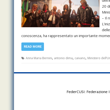
dell
20 d
Mini
– Il 
L’ini
delle
conoscenza, ha rappresentato un importante momento 
READ MORE
,
,
,
Anna Maria Bernini
antonio dima
caivano
Ministero dell’Un
FederCUSI: Federazione It