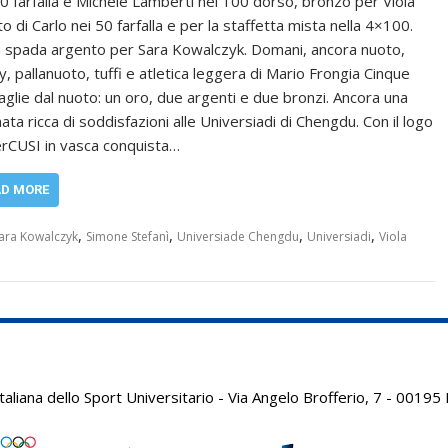
50 farfalla e Michele Lamberti nei 100 dorso, bronzo per Viola
o di Carlo nei 50 farfalla e per la staffetta mista nella 4×100.
a spada argento per Sara Kowalczyk. Domani, ancora nuoto,
y, pallanuoto, tuffi e atletica leggera di Mario Frongia Cinque
glie dal nuoto: un oro, due argenti e due bronzi. Ancora una
ata ricca di soddisfazioni alle Universiadi di Chengdu. Con il logo
rCUSI in vasca conquista…
AD MORE
,
,
,
,
ara Kowalczyk
Simone Stefanì
Universiade Chengdu
Universiadi
Viola
aliana dello Sport Universitario - Via Angelo Brofferio, 7 - 001