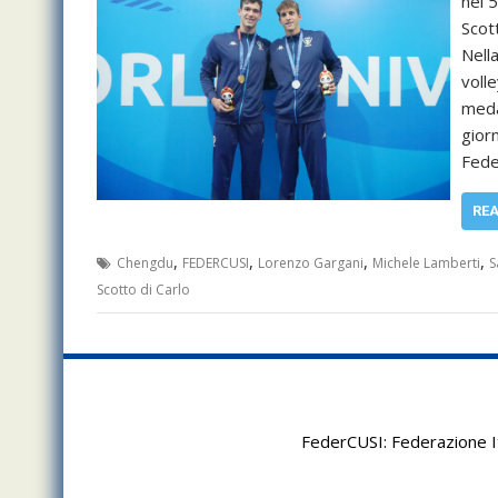
nei 
Scott
Nell
volle
meda
giorn
Fede
RE
,
,
,
,
Chengdu
FEDERCUSI
Lorenzo Gargani
Michele Lamberti
S
Scotto di Carlo
FederCUSI: Federazione It