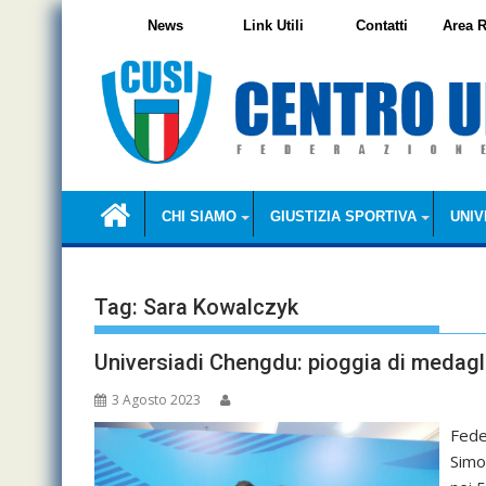
Skip
News
Link Utili
Contatti
Area R
to
content
CHI SIAMO
GIUSTIZIA SPORTIVA
UNIV
Tag:
Sara Kowalczyk
Universiadi Chengdu: pioggia di medagl
3 Agosto 2023
Fede
Simo