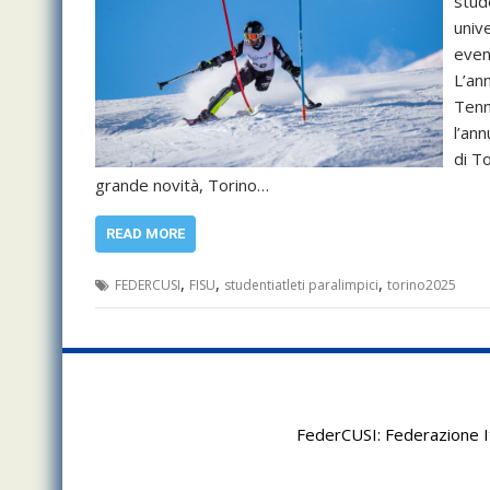
stude
univ
event
L’an
Tenn
l’an
di T
grande novità, Torino…
READ MORE
,
,
,
FEDERCUSI
FISU
studentiatleti paralimpici
torino2025
FederCUSI: Federazione It