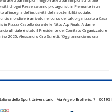
nti atleti paralimpici. I migliori atleti paralimpici iscritti alle
ersità di ogni Paese saranno protagonisti in Piemonte in un
o all’insegna dell’inclusività della sostenibilità sociale.
nuncio mondiale è arrivato nel corso del talk organizzato a Casa
is in Piazza Castello durante le Nitto Atp Finals. A darne
nuncio ufficiale è stato il Presidente del Comitato Organizzatore
orino 2025, Alessandro Ciro Sciretti: “Oggi annunciamo una
aliana dello Sport Universitario - Via Angelo Brofferio, 7 - 001