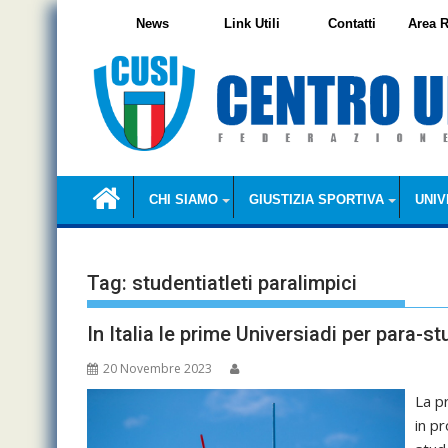
Skip
News
Link Utili
Contatti
Area R
to
content
CHI SIAMO
GIUSTIZIA SPORTIVA
UNIV
Tag:
studentiatleti paralimpici
In Italia le prime Universiadi per para-st
20 Novembre 2023
La p
in p