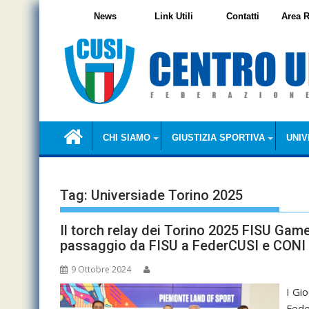
Skip
News
Link Utili
Contatti
Area R
to
content
CHI SIAMO
GIUSTIZIA SPORTIVA
UNIV
Tag:
Universiade Torino 2025
Il torch relay dei Torino 2025 FISU Game
passaggio da FISU a FederCUSI e CONI
9 Ottobre 2024
I Gio
Fede