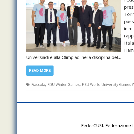
pres
Torin
pass
in ma
rapp
Ital
Fiam
Universiadi e alla Olimpiadi nella disciplina del…
READ MORE
,
,
Fiaccola
FISU Winter Games
FISU World University Games W
FederCUSI: Federazione It