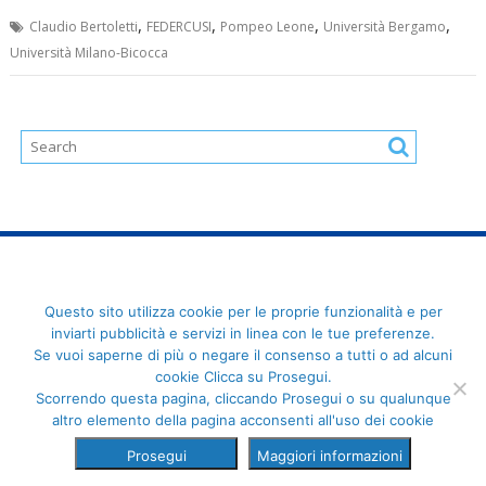
,
,
,
,
Claudio Bertoletti
FEDERCUSI
Pompeo Leone
Università Bergamo
Università Milano-Bicocca
FederCUSI: Federazione Italiana dello Sport Universitario - Via
Questo sito utilizza cookie per le proprie funzionalità e per
Angelo Brofferio, 7 - 00195 Roma - C.F. 80109270589
inviarti pubblicità e servizi in linea con le tue preferenze.
Se vuoi saperne di più o negare il consenso a tutti o ad alcuni
cookie Clicca su Prosegui.
Scorrendo questa pagina, cliccando Prosegui o su qualunque
altro elemento della pagina acconsenti all'uso dei cookie
Prosegui
Maggiori informazioni