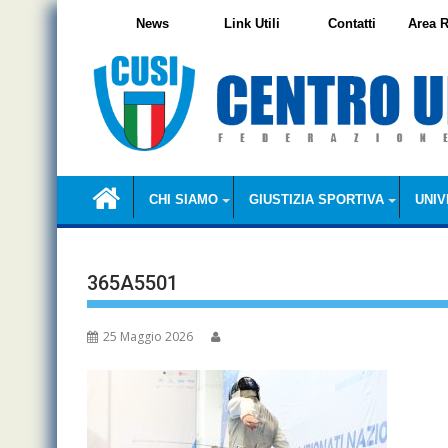
Skip
News
Link Utili
Contatti
Area R
to
content
CHI SIAMO
GIUSTIZIA SPORTIVA
UNIV
365A5501
25 Maggio 2026