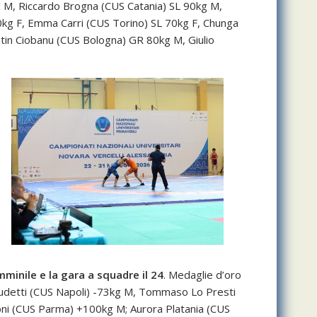
g M, Riccardo Brogna (CUS Catania) SL 90kg M,
0kg F, Emma Carri (CUS Torino) SL 70kg F, Chunga
in Ciobanu (CUS Bologna) GR 80kg M, Giulio
minile e la gara a squadre il 24
. Medaglie d’oro
Brudetti (CUS Napoli) -73kg M, Tommaso Lo Presti
ni (CUS Parma) +100kg M; Aurora Platania (CUS