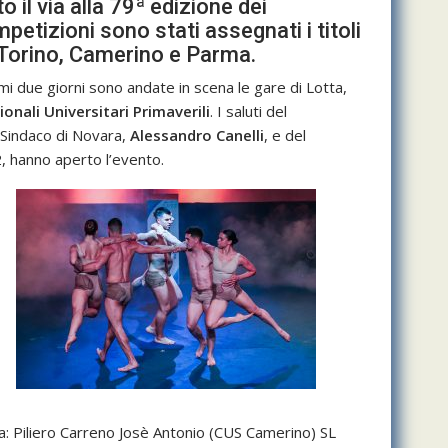
il via alla 79ª edizione dei
petizioni sono stati assegnati i titoli
r Torino, Camerino e Parma.
 due giorni sono andate in scena le gare di Lotta,
nali Universitari Primaverili
. I saluti del
l Sindaco di Novara,
Alessandro Canelli
, e del
2, hanno aperto l’evento.
ri a: Piliero Carreno Josè Antonio (CUS Camerino) SL