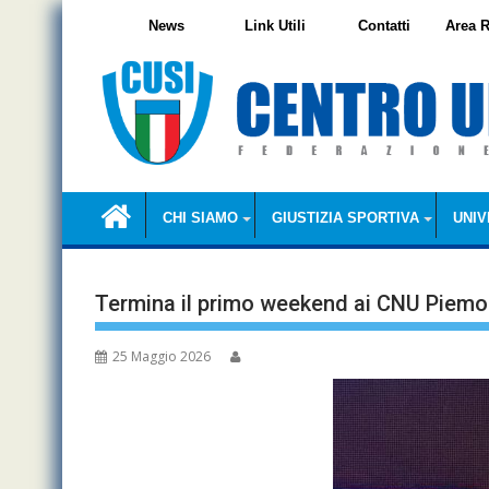
Skip
News
Link Utili
Contatti
Area R
to
content
CHI SIAMO
GIUSTIZIA SPORTIVA
UNIV
Termina il primo weekend ai CNU Piemont
25 Maggio 2026