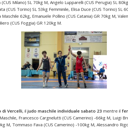
a (CUS Milano) SL 70kg M, Angelo Lupparelli (CUS Perugia) SL 80k
ata (CUS Torino) SL 53kg Femminile, Elisa Duce (CUS Torino) SL 6
Maschile 62kg, Emanuele Pollino (CUS Catania) GR 70kg M, Valent
liero (CUS Foggia) GR 120kg M.
 di Vercelli
, il
judo maschile individuale sabato 23
mentre il
fem
g Maschile, Francesco Cargnelutti (CUS Camerino) -66kg M, Luigi 
-90kg M, Tommaso Fava (CUS Camerino) -100kg M, Alessandro Rigo