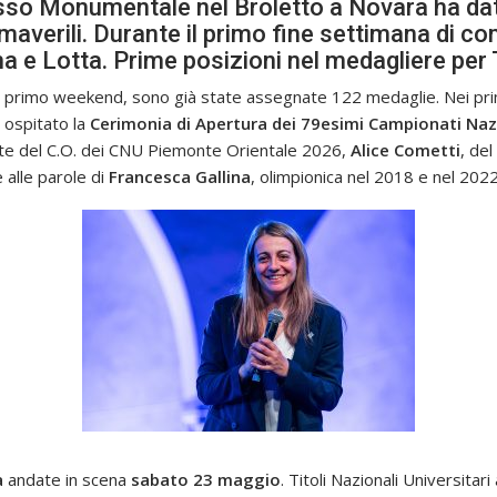
so Monumentale nel Broletto a Novara ha dato 
averili. Durante il primo fine settimana di com
rma e Lotta. Prime posizioni nel medagliere pe
l primo weekend, sono già state assegnate 122 medaglie. Nei primi
 ospitato la
Cerimonia di Apertura dei 79esimi Campionati Nazio
nte del C.O. dei CNU Piemonte Orientale 2026,
Alice Cometti
, de
e alle parole di
Francesca Gallina
, olimpionica nel 2018 e nel 202
a
andate in scena
sabato 23 maggio
. Titoli Nazionali Universita