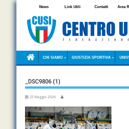
Skip
News
Link Utili
Contatti
Area R
to
content
CHI SIAMO
GIUSTIZIA SPORTIVA
UNIV
_DSC9806 (1)
25 Maggio 2026