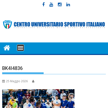
Skip
to
content
MENU
BK4I4836
25 Maggio 2026