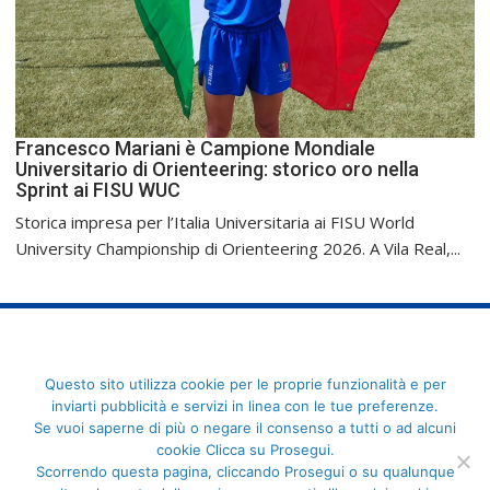
Francesco Mariani è Campione Mondiale
Universitario di Orienteering: storico oro nella
Sprint ai FISU WUC
Storica impresa per l’Italia Universitaria ai FISU World
University Championship di Orienteering 2026. A Vila Real,...
FederCUSI: Federazione Italiana dello Sport Universitario - Via
Questo sito utilizza cookie per le proprie funzionalità e per
Angelo Brofferio, 7 - 00195 Roma - C.F. 80109270589
inviarti pubblicità e servizi in linea con le tue preferenze.
Se vuoi saperne di più o negare il consenso a tutti o ad alcuni
cookie Clicca su Prosegui.
Scorrendo questa pagina, cliccando Prosegui o su qualunque