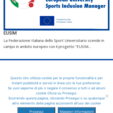
EUSIM
La Federazione Italiana dello Sport Universitario scende in
campo in ambito europeo con il progetto “EUSIM...
FederCUSI: Federazione Italiana dello Sport Universitario - Via
Questo sito utilizza cookie per le proprie funzionalità e per
Angelo Brofferio, 7 - 00195 Roma - C.F. 80109270589
inviarti pubblicità e servizi in linea con le tue preferenze.
Se vuoi saperne di più o negare il consenso a tutti o ad alcuni
cookie Clicca su Prosegui.
Scorrendo questa pagina, cliccando Prosegui o su qualunque
altro elemento della pagina acconsenti all'uso dei cookie
Prosegui
Maggiori informazioni