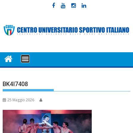
Skip
to
content
MENU
BK4I7408
25 Maggio 2026