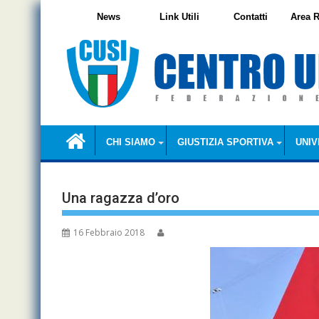
Skip
News
Link Utili
Contatti
Area R
to
content
CHI SIAMO
GIUSTIZIA SPORTIVA
UNIV
Una ragazza d’oro
16 Febbraio 2018