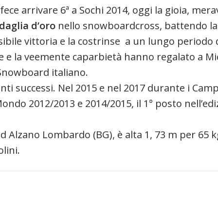
 fece arrivare 6ª a Sochi 2014, oggi la gioia, mer
aglia d’oro
nello snowboardcross, battendo la
ibile vittoria e la costrinse a un lungo periodo 
sse e la veemente caparbietà hanno regalato a Mich
 Snowboard italiano.
nti successi. Nel 2015 e nel 2017 durante i Camp
ondo 2012/2013 e 2014/2015, il 1° posto nell’ediz
5 ad Alzano Lombardo (BG), è alta 1, 73 m per 65 
lini.