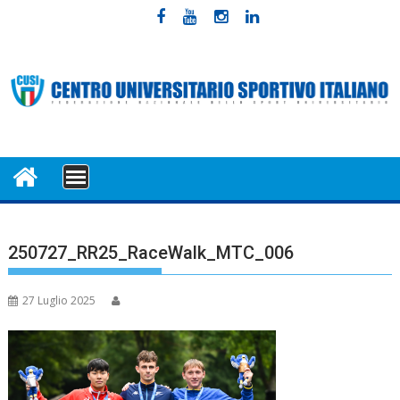
Skip
to
content
MENU
250727_RR25_RaceWalk_MTC_006
27 Luglio 2025