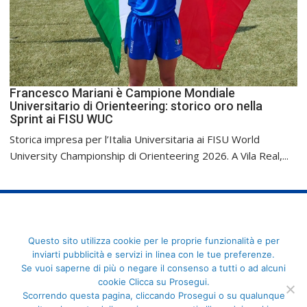
Francesco Mariani è Campione Mondiale
Universitario di Orienteering: storico oro nella
Sprint ai FISU WUC
Storica impresa per l’Italia Universitaria ai FISU World
University Championship di Orienteering 2026. A Vila Real,...
FederCUSI: Federazione Italiana dello Sport Universitario - Via
Questo sito utilizza cookie per le proprie funzionalità e per
Angelo Brofferio, 7 - 00195 Roma - C.F. 80109270589
inviarti pubblicità e servizi in linea con le tue preferenze.
Se vuoi saperne di più o negare il consenso a tutti o ad alcuni
cookie Clicca su Prosegui.
Scorrendo questa pagina, cliccando Prosegui o su qualunque