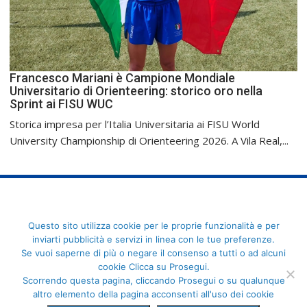
Francesco Mariani è Campione Mondiale
Universitario di Orienteering: storico oro nella
Sprint ai FISU WUC
Storica impresa per l’Italia Universitaria ai FISU World
University Championship di Orienteering 2026. A Vila Real,...
FederCUSI: Federazione Italiana dello Sport Universitario - Via
Questo sito utilizza cookie per le proprie funzionalità e per
Angelo Brofferio, 7 - 00195 Roma - C.F. 80109270589
inviarti pubblicità e servizi in linea con le tue preferenze.
Se vuoi saperne di più o negare il consenso a tutti o ad alcuni
cookie Clicca su Prosegui.
Scorrendo questa pagina, cliccando Prosegui o su qualunque
altro elemento della pagina acconsenti all'uso dei cookie