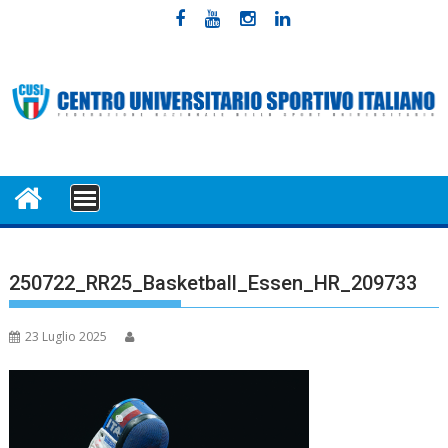
Skip
to
content
MENU
250722_RR25_Basketball_Essen_HR_209733
23 Luglio 2025