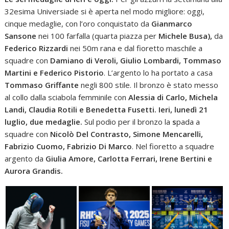
32esima Universiade si è aperta nel modo migliore: oggi,
cinque medaglie, con l’oro conquistato da
Gianmarco
Sansone
nei 100 farfalla (quarta piazza per
Michele Busa),
da
Federico Rizzardi
nei 50m rana e dal fioretto maschile a
squadre con
Damiano di Veroli, Giulio Lombardi, Tommaso
Martini e Federico Pistorio
. L’argento lo ha portato a casa
Tommaso Griffante
negli 800 stile. Il bronzo è stato messo
al collo dalla sciabola femminile con
Alessia di Carlo, Michela
Landi, Claudia Rotili e Benedetta Fusetti.
Ieri, lunedì 21
luglio, due medaglie.
Sul podio per il bronzo la
s
pada a
squadre con
Nicolò Del Contrasto, Simone Mencarelli,
Fabrizio Cuomo, Fabrizio Di Marco
. Nel fioretto a squadre
argento da
Giulia Amore, Carlotta Ferrari, Irene Bertini e
Aurora Grandis.