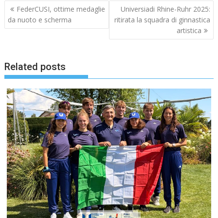
Navigazione
FederCUSI, ottime medaglie
Universiadi Rhine-Ruhr 2025:
articoli
da nuoto e scherma
ritirata la squadra di ginnastica
artistica
Related posts