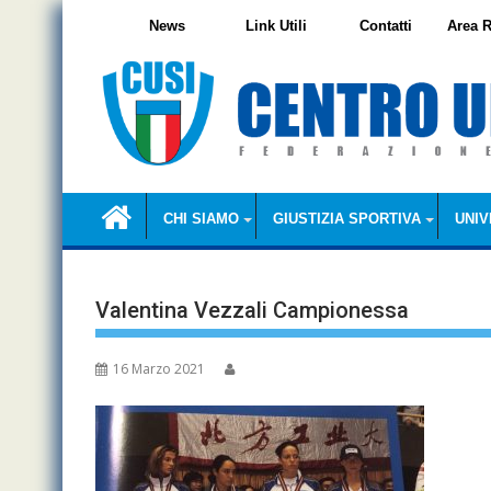
Skip
News
Link Utili
Contatti
Area R
to
content
CHI SIAMO
GIUSTIZIA SPORTIVA
UNIV
Valentina Vezzali Campionessa
16 Marzo 2021