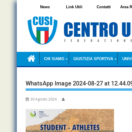
Skip
News
Link Utili
Contatti
Area R
to
content
CHI SIAMO
GIUSTIZIA SPORTIVA
UNIV
WhatsApp Image 2024-08-27 at 12.44.09
30 Agosto 2024