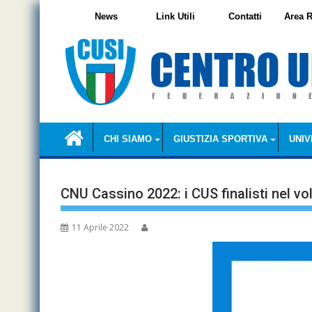
Skip
News
Link Utili
Contatti
Area R
to
content
CHI SIAMO
GIUSTIZIA SPORTIVA
UNIV
CNU Cassino 2022: i CUS finalisti nel vo
11 Aprile 2022