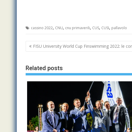
,
,
,
,
,
cassino 2022
CNU
cnu primaverili
CUS
CUSI
pallavolo
Navigazione
FISU University World Cup Finswimming 2022: le con
articoli
Related posts