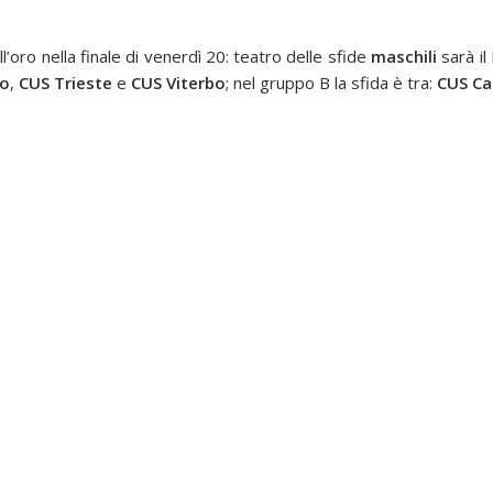
l’oro nella finale di venerdì 20: teatro delle sfide
maschili
sarà il
no
,
CUS Trieste
e
CUS Viterbo
; nel gruppo B la sfida è tra:
CUS
Ca