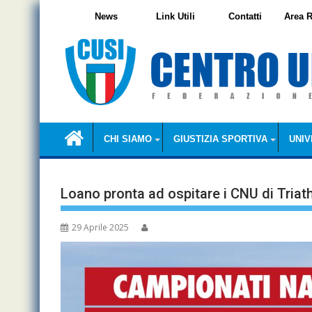
Skip
News
Link Utili
Contatti
Area R
to
content
CHI SIAMO
GIUSTIZIA SPORTIVA
UNIV
Loano pronta ad ospitare i CNU di Triat
29 Aprile 2025