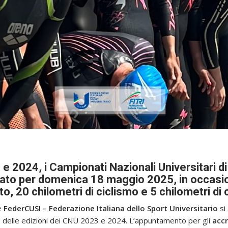
 e 2024, i Campionati Nazionali Universitari d
ato per domenica 18 maggio 2025, in occasione
o, 20 chilometri di ciclismo e 5 chilometri di 
e
FederCUSI – Federazione Italiana dello Sport Universitario
si
so delle edizioni dei CNU 2023 e 2024. L’appuntamento per gli
accr