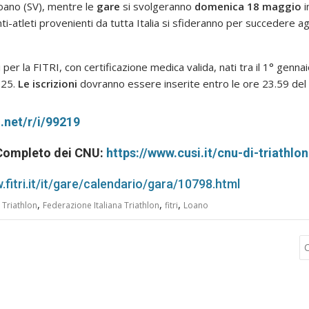
oano (SV), mentre le
gare
si svolgeranno
domenica 18 maggio
i
-atleti provenienti da tutta Italia si sfideranno per succedere agli
er la FITRI, con certificazione medica valida, nati tra il 1° gennai
025.
Le iscrizioni
dovranno essere inserite entro le ore 23.59 del
u.net/r/i/99219
 Completo dei CNU:
https://www.cusi.it/cnu-di-triathlo
.fitri.it/it/gare/calendario/gara/10798.html
,
,
,
Triathlon
Federazione Italiana Triathlon
fitri
Loano
C