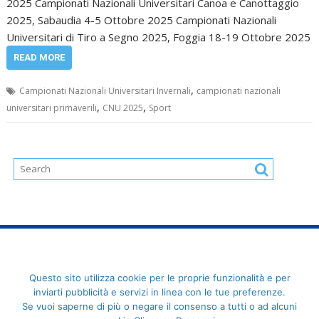
2025 Campionati Nazionali Universitari Canoa e Canottaggio
2025, Sabaudia 4-5 Ottobre 2025 Campionati Nazionali
Universitari di Tiro a Segno 2025, Foggia 18-19 Ottobre 2025
READ MORE
,
Campionati Nazionali Universitari Invernali
campionati nazionali
,
,
universitari primaverili
CNU 2025
Sport
FederCUSI: Federazione Italiana dello Sport Universitario - Via
Questo sito utilizza cookie per le proprie funzionalità e per
Angelo Brofferio, 7 - 00195 Roma - C.F. 80109270589
inviarti pubblicità e servizi in linea con le tue preferenze.
Se vuoi saperne di più o negare il consenso a tutti o ad alcuni