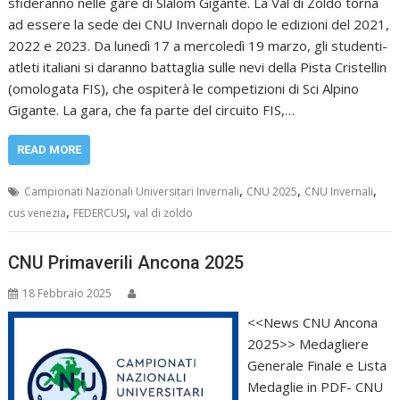
sfideranno nelle gare di Slalom Gigante. La Val di Zoldo torna
ad essere la sede dei CNU Invernali dopo le edizioni del 2021,
2022 e 2023. Da lunedì 17 a mercoledì 19 marzo, gli studenti-
atleti italiani si daranno battaglia sulle nevi della Pista Cristellin
(omologata FIS), che ospiterà le competizioni di Sci Alpino
Gigante. La gara, che fa parte del circuito FIS,…
READ MORE
,
,
,
Campionati Nazionali Universitari Invernali
CNU 2025
CNU Invernali
,
,
cus venezia
FEDERCUSI
val di zoldo
CNU Primaverili Ancona 2025
18 Febbraio 2025
<<News CNU Ancona
2025>> Medagliere
Generale Finale e Lista
Medaglie in PDF- CNU