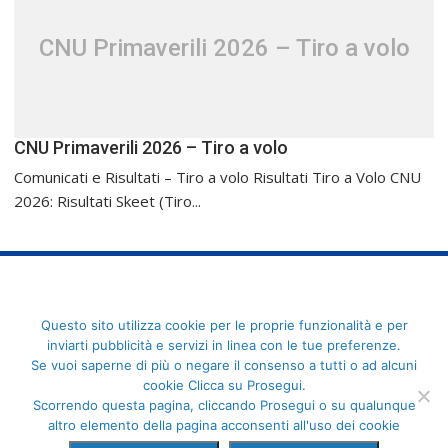
CNU Primaverili 2026 – Tiro a volo
CNU Primaverili 2026 – Tiro a volo
Comunicati e Risultati – Tiro a volo Risultati Tiro a Volo CNU
2026: Risultati Skeet (Tiro...
FederCUSI: Federazione Italiana dello Sport Universitario - Via
Questo sito utilizza cookie per le proprie funzionalità e per
Angelo Brofferio, 7 - 00195 Roma - C.F. 80109270589
inviarti pubblicità e servizi in linea con le tue preferenze.
Se vuoi saperne di più o negare il consenso a tutti o ad alcuni
cookie Clicca su Prosegui.
Scorrendo questa pagina, cliccando Prosegui o su qualunque
altro elemento della pagina acconsenti all'uso dei cookie