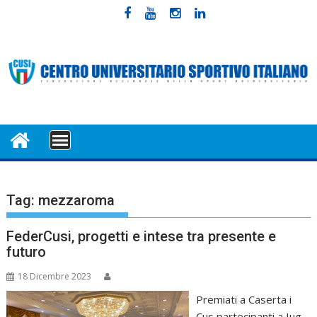
Skip
to
content
MENU
Tag:
mezzaroma
FederCusi, progetti e intese tra presente e
futuro
18 Dicembre 2023
Premiati a Caserta i
Cus partecipanti a Iug