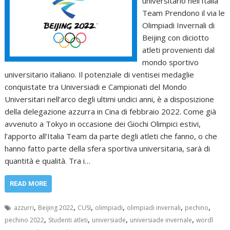
universitario nell’Italia
Team Prendono il via le
Olimpiadi Invernali di
Beijing con diciotto
atleti provenienti dal
mondo sportivo
universitario italiano. Il potenziale di ventisei medaglie
conquistate tra Universiadi e Campionati del Mondo
Universitari nell’arco degli ultimi undici anni, è a disposizione
della delegazione azzurra in Cina di febbraio 2022. Come già
avvenuto a Tokyo in occasione dei Giochi Olimpici estivi,
l’apporto all’Italia Team da parte degli atleti che fanno, o che
hanno fatto parte della sfera sportiva universitaria, sarà di
quantità e qualità. Tra i…
READ MORE
,
,
,
,
,
,
azzurri
Beijing 2022
CUSI
olimpiadi
olimpiadi invernali
pechino
,
,
,
,
pechino 2022
Studenti atleti
universiade
universiade invernale
wordl