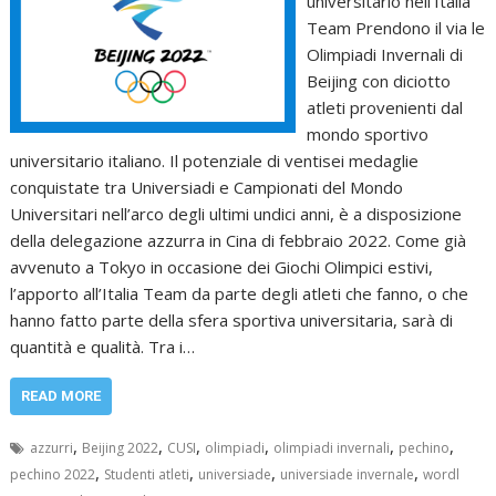
universitario nell’Italia
Team Prendono il via le
Olimpiadi Invernali di
Beijing con diciotto
atleti provenienti dal
mondo sportivo
universitario italiano. Il potenziale di ventisei medaglie
conquistate tra Universiadi e Campionati del Mondo
Universitari nell’arco degli ultimi undici anni, è a disposizione
della delegazione azzurra in Cina di febbraio 2022. Come già
avvenuto a Tokyo in occasione dei Giochi Olimpici estivi,
l’apporto all’Italia Team da parte degli atleti che fanno, o che
hanno fatto parte della sfera sportiva universitaria, sarà di
quantità e qualità. Tra i…
READ MORE
,
,
,
,
,
,
azzurri
Beijing 2022
CUSI
olimpiadi
olimpiadi invernali
pechino
,
,
,
,
pechino 2022
Studenti atleti
universiade
universiade invernale
wordl