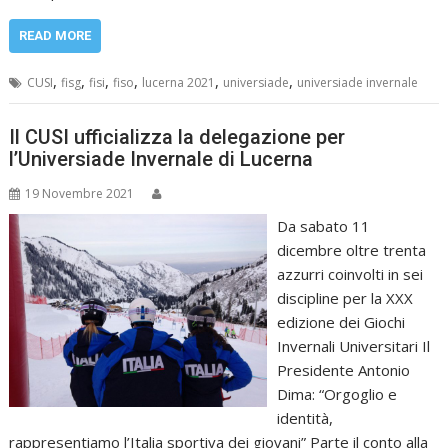
READ MORE
,
,
,
,
,
,
CUSI
fisg
fisi
fiso
lucerna 2021
universiade
universiade invernale
Il CUSI ufficializza la delegazione per
l’Universiade Invernale di Lucerna
19 Novembre 2021
Da sabato 11
dicembre oltre trenta
azzurri coinvolti in sei
discipline per la XXX
edizione dei Giochi
Invernali Universitari Il
Presidente Antonio
Dima: “Orgoglio e
identità,
rappresentiamo l’Italia sportiva dei giovani” Parte il conto alla