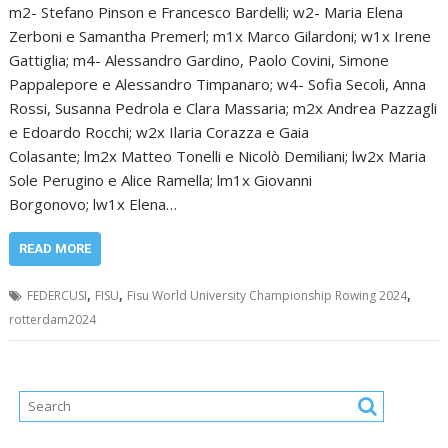
m2- Stefano Pinson e Francesco Bardelli; w2- Maria Elena
Zerboni e Samantha Premerl; m1x Marco Gilardoni; w1x Irene
Gattiglia; m4- Alessandro Gardino, Paolo Covini, Simone
Pappalepore e Alessandro Timpanaro; w4- Sofia Secoli, Anna
Rossi, Susanna Pedrola e Clara Massaria; m2x Andrea Pazzagli
e Edoardo Rocchi; w2x Ilaria Corazza e Gaia
Colasante; lm2x Matteo Tonelli e Nicolò Demiliani; lw2x Maria
Sole Perugino e Alice Ramella; lm1x Giovanni
Borgonovo; lw1x Elena…
READ MORE
,
,
,
FEDERCUSI
FISU
Fisu World University Championship Rowing 2024
rotterdam2024