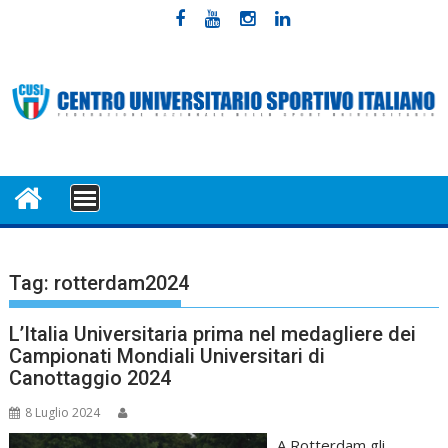
Skip
to
content
MENU
Tag:
rotterdam2024
L’Italia Universitaria prima nel medagliere dei
Campionati Mondiali Universitari di
Canottaggio 2024
8 Luglio 2024
A Rotterdam gli