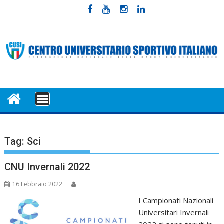
Skip
to
content
MENU
Tag:
Sci
CNU Invernali 2022
16 Febbraio 2022
I Campionati Nazionali
Universitari Invernali