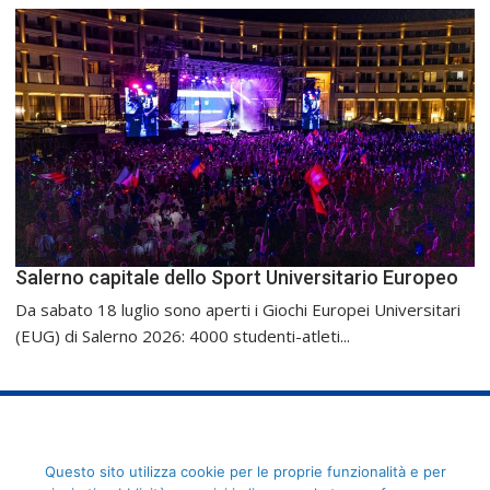
Salerno capitale dello Sport Universitario Europeo
Da sabato 18 luglio sono aperti i Giochi Europei Universitari
(EUG) di Salerno 2026: 4000 studenti-atleti...
FederCUSI: Federazione Italiana dello Sport Universitario - Via
Questo sito utilizza cookie per le proprie funzionalità e per
Angelo Brofferio, 7 - 00195 Roma - C.F. 80109270589