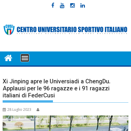
Skip
to
content
MENU
Xi Jinping apre le Universiadi a ChengDu.
Applausi per le 96 ragazze e i 91 ragazzi
italiani di FederCusi
28 Luglio 2023