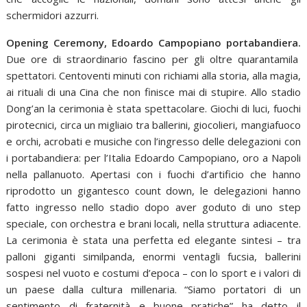
schermidori azzurri.
Opening Ceremony, Edoardo Campopiano portabandiera.
Due ore di straordinario fascino per gli oltre quarantamila
spettatori. Centoventi minuti con richiami alla storia, alla magia,
ai rituali di una Cina che non finisce mai di stupire. Allo stadio
Dong’an la cerimonia è stata spettacolare. Giochi di luci, fuochi
pirotecnici, circa un migliaio tra ballerini, giocolieri, mangiafuoco
e orchi, acrobati e musiche con l’ingresso delle delegazioni con
i portabandiera: per l’Italia Edoardo Campopiano, oro a Napoli
nella pallanuoto. Apertasi con i fuochi d’artificio che hanno
riprodotto un gigantesco count down, le delegazioni hanno
fatto ingresso nello stadio dopo aver goduto di uno step
speciale, con orchestra e brani locali, nella struttura adiacente.
La cerimonia è stata una perfetta ed elegante sintesi – tra
palloni giganti similpanda, enormi ventagli fucsia, ballerini
sospesi nel vuoto e costumi d’epoca – con lo sport e i valori di
un paese dalla cultura millenaria. “Siamo portatori di un
sentimento di fraternità e buone pratiche” ha detto il