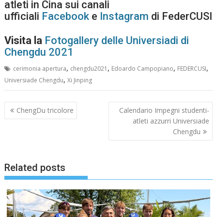
atleti in Cina sui canali
ufficiali
Facebook
e
Instagram
di FederCUSI
Visita la
Fotogallery delle Universiadi di
Chengdu 2021
,
,
,
,
cerimonia apertura
chengdu2021
Edoardo Campopiano
FEDERCUSI
,
Universiade Chengdu
Xi Jinping
Navigazione
ChengDu tricolore
Calendario Impegni studenti-
articoli
atleti azzurri Universiade
Chengdu
Related posts