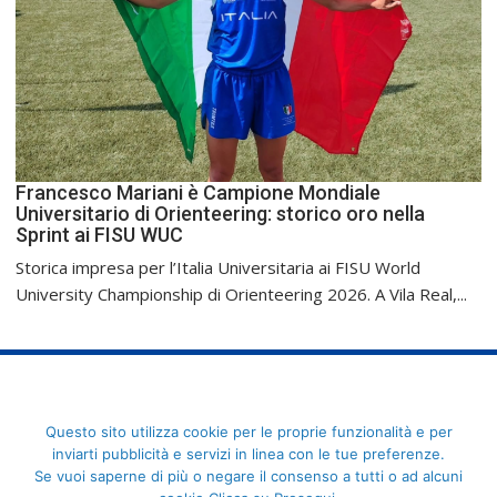
Francesco Mariani è Campione Mondiale
Universitario di Orienteering: storico oro nella
Sprint ai FISU WUC
Storica impresa per l’Italia Universitaria ai FISU World
University Championship di Orienteering 2026. A Vila Real,...
FederCUSI: Federazione Italiana dello Sport Universitario - Via
Questo sito utilizza cookie per le proprie funzionalità e per
Angelo Brofferio, 7 - 00195 Roma - C.F. 80109270589
inviarti pubblicità e servizi in linea con le tue preferenze.
Se vuoi saperne di più o negare il consenso a tutti o ad alcuni