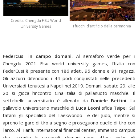
Credits: Chengdu FISU World
I fuochi d’artificio della cerimonia
University Games
FederCusi in campo domani.
Al semaforo verde per i
Chengdu 2021 Fisu world university games, l’Italia con
FederCusi è presente con 186 atleti, 95 donne e 91 ragazzi.
Gli azzurri difendono i 44 podi conquistati nelle precedenti
Universiadi tenutesi a Napoli nel 2019. Domani, sabato 29, alle
20 si gioca l’incontro Cina-Italia di pallanuoto maschile. Il
settebello universitario è allenato da
Daniele Bettini
. La
pallavolo universitario maschile di
Luca Leoni
sfida Taipei. Sul
tatami gli specialisti del Taekwondo e del Judo, mentre si
aprono le gare di tiro a segno e proseguono quelle di tiro con
l’arco. Al Tianfu international financial center, immenso campus
che accoglie le nazionali, domani sono attesi anche gli