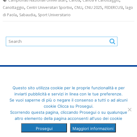
Campionati Nazionali Universitari
Canoa
Canoa e Canottaggio
,
,
,
,
,
Canottaggio
Centri Universitari Sportivi
CNU
CNU 2025
FEDERCUSI
lago
,
,
di Paola
Sabaudia
Sport Universitario
FederCUSI: Federazione Italiana dello Sport Universitario - Via
Questo sito utilizza cookie per le proprie funzionalità e per
Angelo Brofferio, 7 - 00195 Roma - C.F. 80109270589
inviarti pubblicità e servizi in linea con le tue preferenze.
Se vuoi saperne di più o negare il consenso a tutti o ad alcuni
cookie Clicca su Prosegui.
Scorrendo questa pagina, cliccando Prosegui o su qualunque
altro elemento della pagina acconsenti all'uso dei cookie
Prosegui
Maggiori informazioni