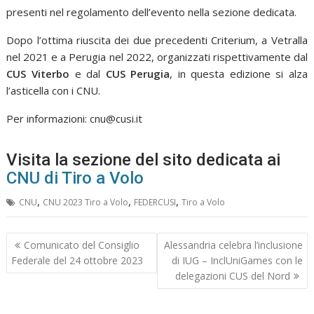
presenti nel regolamento dell’evento nella sezione dedicata.
Dopo l’ottima riuscita dei due precedenti Criterium, a Vetralla
nel 2021 e a Perugia nel 2022, organizzati rispettivamente dal
CUS Viterbo
e dal
CUS Perugia
, in questa edizione si alza
l’asticella con i CNU.
Per informazioni:
cnu@cusi.it
Visita la sezione del sito dedicata ai
CNU di Tiro a Volo
,
,
,
CNU
CNU 2023 Tiro a Volo
FEDERCUSI
Tiro a Volo
Navigazione
Comunicato del Consiglio
Alessandria celebra l’inclusione
articoli
Federale del 24 ottobre 2023
di IUG – InclUniGames con le
delegazioni CUS del Nord